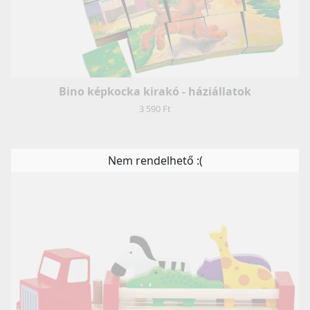
Bino képkocka kirakó - háziállatok
3 590 Ft
Nem rendelhető :(