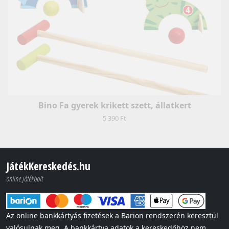
Bino Fa gyerek krikett szett, állatkert
5 390 Ft
JátékKereskedés.hu
online játékbolt
Az online bankkártyás fizetések a Barion rendszerén keresztül
valósulnak meg. A bankkártya adatok a kereskedőhöz nem