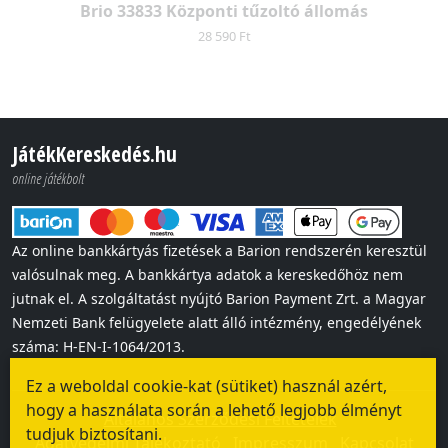
Brio 33833 Központi tűzoltó állomás
28 590 Ft
JátékKereskedés.hu
online játékbolt
Az online bankkártyás fizetések a Barion rendszerén keresztül
valósulnak meg. A bankkártya adatok a kereskedőhöz nem
jutnak el. A szolgáltatást nyújtó Barion Payment Zrt. a Magyar
Nemzeti Bank felügyelete alatt álló intézmény, engedélyének
száma: H-EN-I-1064/2013.
Ez a weboldal cookie-kat (sütiket) használ azért,
hogy a használata során a lehető legjobb élményt
Általános Szerződési Feltételek
tudjuk biztosítani.
Adatvédelmi Tájékoztató
Impresszum
Kapcsolat