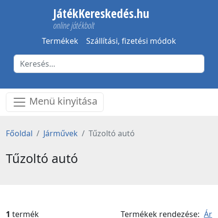
JátékKereskedés.hu
online játékbolt
Termékek
Szállítási, fizetési módok
Menü kinyitása
Főoldal
Járművek
Tűzoltó autó
Tűzoltó autó
1
termék
Termékek rendezése:
Ár