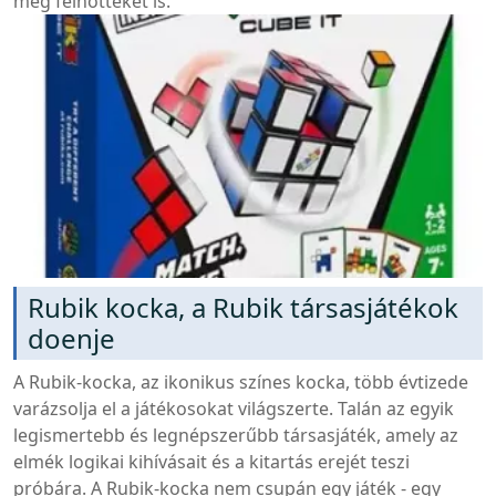
még felnőtteket is.
Rubik kocka, a Rubik társasjátékok
doenje
A Rubik-kocka, az ikonikus színes kocka, több évtizede
varázsolja el a játékosokat világszerte. Talán az egyik
legismertebb és legnépszerűbb társasjáték, amely az
elmék logikai kihívásait és a kitartás erejét teszi
próbára. A Rubik-kocka nem csupán egy játék - egy