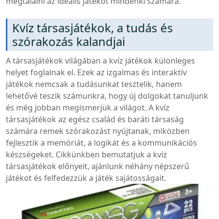
megtalálni az ideális játékot mindenki számára.
Kvíz társasjátékok, a tudás és
szórakozás kalandjai
A társasjátékok világában a kvíz játékok különleges
helyet foglalnak el. Ezek az izgalmas és interaktív
játékok nemcsak a tudásunkat tesztelik, hanem
lehetővé teszik számunkra, hogy új dolgokat tanuljunk
és még jobban megismerjük a világot. A kvíz
társasjátékok az egész család és baráti társaság
számára remek szórakozást nyújtanak, miközben
fejlesztik a memóriát, a logikát és a kommunikációs
készségeket. Cikkünkben bemutatjuk a kvíz
társasjátékok előnyeit, ajánlunk néhány népszerű
játékot és felfedezzük a játék sajátosságait.