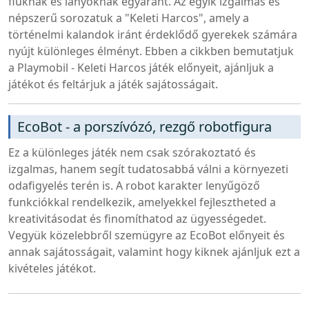
fiúknak és lányoknak egyaránt. Az egyik izgalmas és
népszerű sorozatuk a "Keleti Harcos", amely a
történelmi kalandok iránt érdeklődő gyerekek számára
nyújt különleges élményt. Ebben a cikkben bemutatjuk
a Playmobil - Keleti Harcos játék előnyeit, ajánljuk a
játékot és feltárjuk a játék sajátosságait.
EcoBot - a porszívózó, rezgő robotfigura
Ez a különleges játék nem csak szórakoztató és
izgalmas, hanem segít tudatosabbá válni a környezeti
odafigyelés terén is. A robot karakter lenyűgöző
funkciókkal rendelkezik, amelyekkel fejlesztheted a
kreativitásodat és finomíthatod az ügyességedet.
Vegyük közelebbről szemügyre az EcoBot előnyeit és
annak sajátosságait, valamint hogy kiknek ajánljuk ezt a
kivételes játékot.