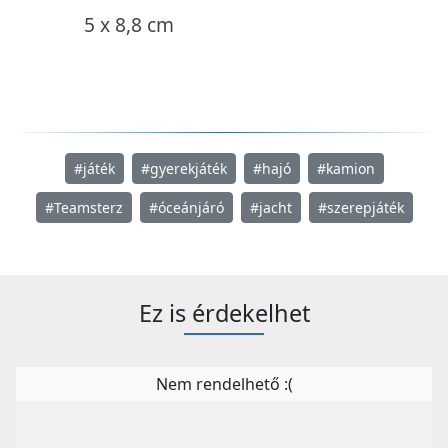
5 x 8,8 cm
#játék
#gyerekjáték
#hajó
#kamion
#Teamsterz
#óceánjáró
#jacht
#szerepjáték
Ez is érdekelhet
Nem rendelhető :(