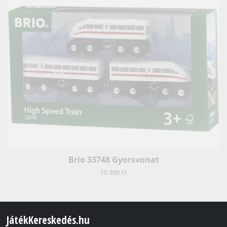
Brio 33748 Gyorsvonat
10 990 Ft
JátékKereskedés.hu