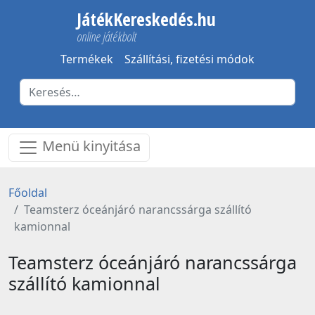
JátékKereskedés.hu
online játékbolt
Termékek
Szállítási, fizetési módok
Menü kinyitása
Főoldal
Teamsterz óceánjáró narancssárga szállító
kamionnal
Teamsterz óceánjáró narancssárga
szállító kamionnal